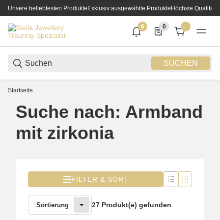
Unsere beliebtesten Produkte
Exklusiv ausgewählte Produkte
Höchste Qualität
6
0
6 neue Notifizierungen
0 Produkte in der List
SUCHEN
Startseite
Suche nach: Armband
mit zirkonia
FILTER & SORT
27 Produkt(e) gefunden
Sortierung