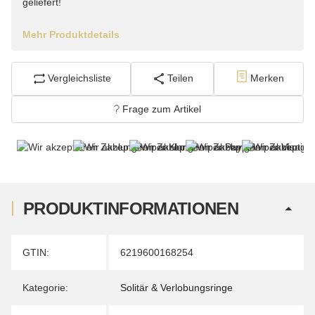
geliefert!
Mehr Produktdetails
Vergleichsliste
Teilen
Merken
Frage zum Artikel
PRODUKTINFORMATIONEN
Produkteigenschaft
Wert
GTIN:
6219600168254
Kategorie:
Solitär & Verlobungsringe