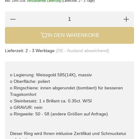
inkl. 19% USt.
versandfreie Lieferung
(Lieferzeit: 2 - 3 Tage)
IN DEN WARENKORB
Lieferzeit:
2 - 3 Werktage
(DE - Ausland abweichend)
o Legierung: Weissgold 585(14K), massiv
o Oberfläche: poliert
o Ringschiene: innen abgerundet (bombiert) für besseren
Tragekomfort
o Steinbesatz: 1 x Brillant ca. 0.35ct. W/SI
o GRAVUR: nein
o Ringweite: 50 - 58 (andere Größen auf Anfrage)
Dieser Ring wird Ihnen inklusive Zertifikat und Schmucketui