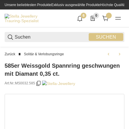
Unsere beliebtesten Produkte
Exklusiv ausgewählte Produkte
Höchste Qualität
6
0
6 neue Notifizierungen
0 Produkte in der List
SUCHEN
Zurück
Solitär & Verlobungsringe
585er Weissgold Spannring geschwungen
mit Diamant 0,35 ct.
Art.Nr.:
MS0032.585