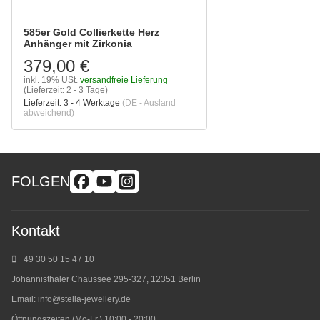
585er Gold Collierkette Herz
Anhänger mit Zirkonia
379,00 €
inkl. 19% USt.
versandfreie Lieferung
(Lieferzeit: 2 - 3 Tage)
Lieferzeit:
3 - 4 Werktage
(DE - Ausland
abweichend)
FOLGEN
Kontakt
+49 30 50 15 47 10
Johannisthaler Chaussee 295-327, 12351 Berlin
Email:
info@stella-jewellery.de
Öffnungszeiten (Mo-Fr.) 10:00 - 20:00