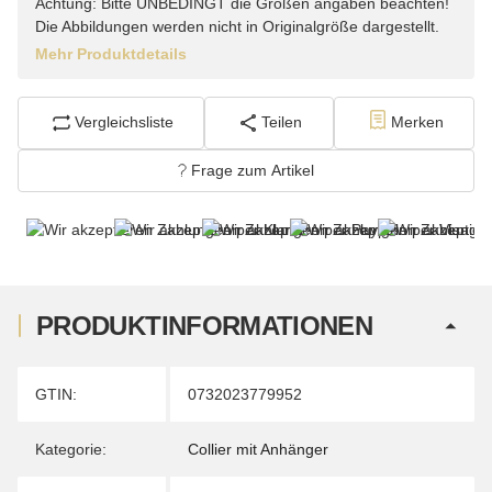
Achtung: Bitte UNBEDINGT die Größen angaben beachten!
Die Abbildungen werden nicht in Originalgröße dargestellt.
Mehr Produktdetails
Vergleichsliste
Teilen
Merken
Frage zum Artikel
PRODUKTINFORMATIONEN
Produkteigenschaft
Wert
GTIN:
0732023779952
Kategorie:
Collier mit Anhänger