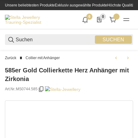
Unsere beliebtesten Produkte
Exklusiv ausgewählte Produkte
Höchste Qualität
6
0
6 neue Notifizierungen
0 Produkte in der List
SUCHEN
Zurück
Collier mit Anhänger
585er Gold Collierkette Herz Anhänger mit
Zirkonia
Art.Nr.:
MS0744.585