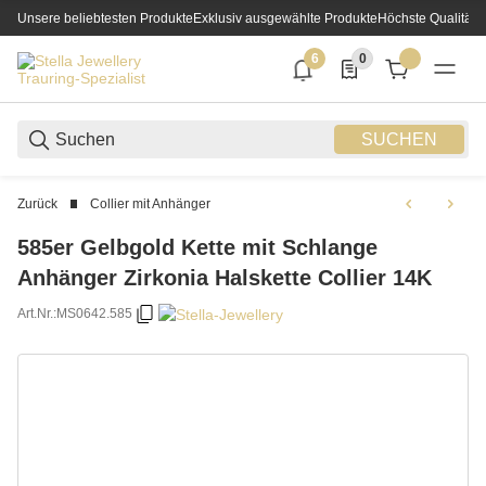
Unsere beliebtesten Produkte
Exklusiv ausgewählte Produkte
Höchste Qualität
6
0
6 neue Notifizierungen
0 Produkte in der List
SUCHEN
Zurück
Collier mit Anhänger
585er Gelbgold Kette mit Schlange
Anhänger Zirkonia Halskette Collier 14K
Art.Nr.:
MS0642.585