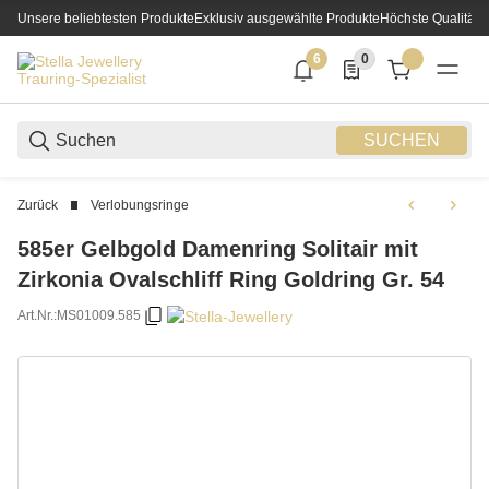
Unsere beliebtesten Produkte
Exklusiv ausgewählte Produkte
Höchste Qualität
6
0
6 neue Notifizierungen
0 Produkte in der List
SUCHEN
Zurück
Verlobungsringe
585er Gelbgold Damenring Solitair mit
Zirkonia Ovalschliff Ring Goldring Gr. 54
Art.Nr.:
MS01009.585