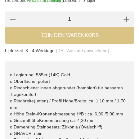
inkl. 19% USt.
versandfreie Lieferung
(Lieferzeit: 2 - 3 Tage)
IN DEN WARENKORB
Lieferzeit:
3 - 4 Werktage
(DE - Ausland abweichend)
o Legierung: 585er (14K) Gold
o Oberfläche: poliert
o Ringschiene: innen abgerundet (bombiert) für besseren
Tragekomfort
o Ringbreite(unten) / Profil Höhe/Breite: ca. 1,10 mm / 1,70
mm
o Höhe Stein-/Kronenabmessung H/B : ca. 6,90 /5,00 mm
o GesamthöheKronenfassung ca. 4,20 mm
o Damenring Steinbesatz: Zirkonia (Ovalschliff)
o GRAVUR: nein