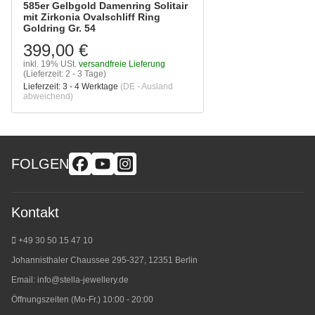
585er Gelbgold Damenring Solitair
mit Zirkonia Ovalschliff Ring
Goldring Gr. 54
399,00 €
inkl. 19% USt.
versandfreie Lieferung
(Lieferzeit: 2 - 3 Tage)
Lieferzeit:
3 - 4 Werktage
(DE - Ausland
abweichend)
FOLGEN
Kontakt
+49 30 50 15 47 10
Johannisthaler Chaussee 295-327, 12351 Berlin
Email:
info@stella-jewellery.de
Öffnungszeiten (Mo-Fr.) 10:00 - 20:00