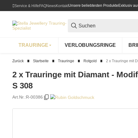
Unsere beliebtesten Produkte
Exklusiv a
Service & Hilfe
FAQ
News
Kontakt
TRAURINGE
VERLOBUNGSRINGE
BR
Zurück
Startseite
Trauringe
Rotgold
2 x Trauringe mit D
2 x Trauringe mit Diamant - Modif
S 308
Art.Nr.:
R-00386