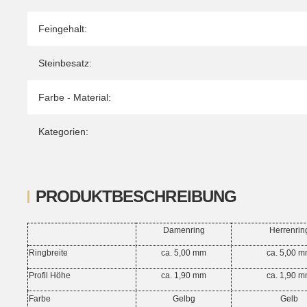
Feingehalt:
Steinbesatz:
Farbe - Material:
Kategorien:
PRODUKTBESCHREIBUNG
Damenring
Herrenrin
Ringbreite
ca. 5,00 mm
ca. 5,00 
Profil Höhe
ca. 1,90 mm
ca. 1,90 
Farbe
Gelbg
Gelb