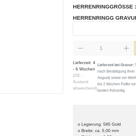
HERRENRINGGRÖSSE :
wählen
Bitte wählen Sie eine Variation.
HERRENRINGG GRAVU
wählen
Herrenringg Gravur
Lieferzeit:
4
Lieferzeit bei Gravur:
T
- 6 Wochen
nach Bestätigung Ihrer
(DE -
August) sowie vor Weih
Ausland
bis 2 Wochen Puffer ein
abweichend)
besten frühzeitig.
o Legierung: 585 Gold
o Breite: ca. 5,00 mm