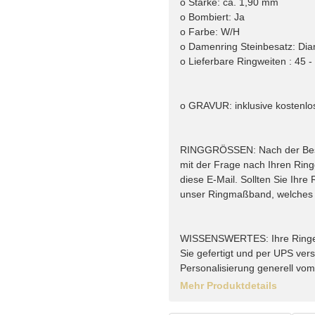
o Stärke: ca. 1,90 mm
o Bombiert: Ja
o Farbe: W/H
o Damenring Steinbesatz: Dia
o Lieferbare Ringweiten : 45 -
o GRAVUR: inklusive kostenlo
RINGGRÖSSEN: Nach der Bestel
mit der Frage nach Ihren Rin
diese E-Mail. Sollten Sie Ihr
unser Ringmaßband, welches w
WISSENSWERTES: Ihre Ringe vo
Sie gefertigt und per UPS vers
Personalisierung generell vo
Mehr Produktdetails