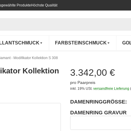
usgewählte Produkte
Höchste Qualität
ILLANTSCHMUCK
FARBSTEINSCHMUCK
GO
iamant - Modifikator Kollektion S 308
ikator Kollektion
3.342,00 €
pro Paarpreis
inkl. 19% USt.
versandfreie Lieferung
DAMENRINGGRÖSSE:
wählen
Bitte wählen Sie eine Variation.
DAMENRING GRAVUR
wählen
Damenring Gravur