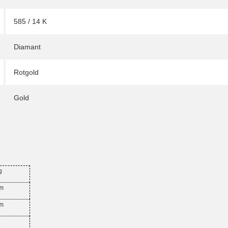
585 / 14 K
Diamant
Rotgold
Gold
g
mm
mm