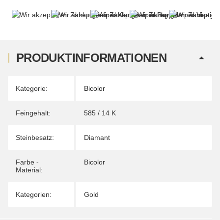
PRODUKTINFORMATIONEN
Produkteigenschaft
Wert
Kategorie:
Bicolor
Feingehalt:
585 / 14 K
Steinbesatz:
Diamant
Farbe -
Bicolor
Material:
Kategorien:
Gold