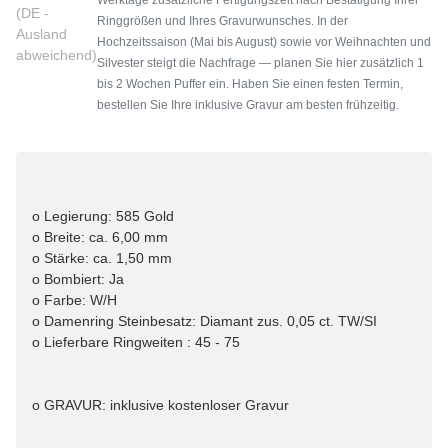
(DE -
Ringgrößen und Ihres Gravurwunsches. In der
Ausland
Hochzeitssaison (Mai bis August) sowie vor Weihnachten und
abweichend)
Silvester steigt die Nachfrage — planen Sie hier zusätzlich 1
bis 2 Wochen Puffer ein. Haben Sie einen festen Termin,
bestellen Sie Ihre inklusive Gravur am besten frühzeitig.
o Legierung: 585 Gold
o Breite: ca. 6,00 mm
o Stärke: ca. 1,50 mm
o Bombiert: Ja
o Farbe: W/H
o Damenring Steinbesatz: Diamant zus. 0,05 ct. TW/SI
o Lieferbare Ringweiten : 45 - 75
o GRAVUR: inklusive kostenloser Gravur