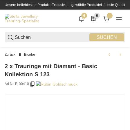
Unsere beliebtesten Produkte
Exklusiv ausgewählte Produkte
Höchste Qualität
6
0
6 neue Notifizierungen
0 Produkte in der List
SUCHEN
Zurück
Bicolor
2 x Trauringe mit Diamant - Basic
Kollektion S 123
Art.Nr.:
R-00410