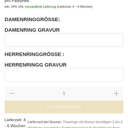
pro Paarpreis
inkl. 19% USt.
versandfreie Lieferung
(Lieferzeit: 4 – 6 Wochen)
DAMENRINGGRÖSSE:
wählen
Bitte wählen Sie eine Variation.
DAMENRING GRAVUR
wählen
Damenring Gravur
HERRENRINGGRÖSSE :
wählen
Bitte wählen Sie eine Variation.
HERRENRINGG GRAVUR
wählen
Herrenringg Gravur
BITTE VARIANTE WÄHLEN
Lieferzeit:
4
Lieferzeit bei Gravur:
Trauringe mit Gravur benötigen 2 bis 4
- 6 Wochen
Werktage zusätzliche Fertigungszeit nach Bestätigung Ihrer