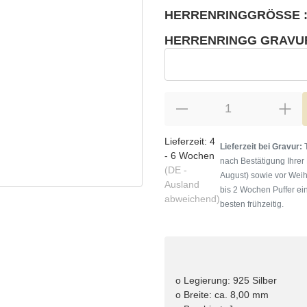
HERRENRINGGRÖSSE :
wählen
Bitte wählen Sie eine Variation.
HERRENRINGG GRAVU
wählen
Herrenringg Gravur
Lieferzeit:
4
Lieferzeit bei Gravur:
T
- 6 Wochen
nach Bestätigung Ihrer
(DE -
August) sowie vor Weih
Ausland
bis 2 Wochen Puffer ein
abweichend)
besten frühzeitig.
o Legierung: 925 Silber
o Breite: ca. 8,00 mm