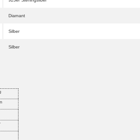
925er Sterlingsilber
Diamant
Silber
Silber
g
mm
r