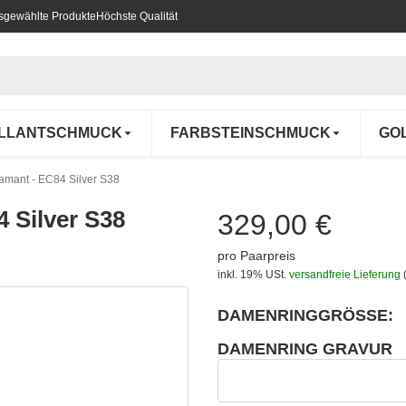
usgewählte Produkte
Höchste Qualität
ILLANTSCHMUCK
FARBSTEINSCHMUCK
GO
Diamant - EC84 Silver S38
4 Silver S38
329,00 €
pro Paarpreis
inkl. 19% USt.
versandfreie Lieferung
DAMENRINGGRÖSSE:
wählen
Bitte wählen Sie eine Variation.
DAMENRING GRAVUR
wählen
Damenring Gravur