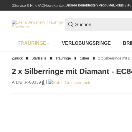
Unsere beliebtesten Produkte
Exklusiv a
Service & Hilfe
FAQ
News
Kontakt
TRAURINGE
VERLOBUNGSRINGE
BR
Zurück
Startseite
Trauringe
Silber
2 x Silberringe mit 
2 x Silberringe mit Diamant - EC8
Art.Nr.:
R-00339